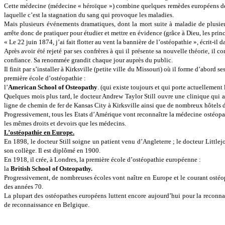
Cette médecine (médecine « héroïque ») combine quelques remèdes européens de
laquelle c’est la stagnation du sang qui provoque les maladies.
Mais plusieurs événements dramatiques, dont la mort suite à maladie de plusieu
arrête donc de pratiquer pour étudier et mettre en évidence (grâce à Dieu, les prin
« Le 22 juin 1874, j’ai fait flotter au vent la bannière de l’ostéopathie », écrit-il
Après avoir été rejeté par ses confrères à qui il présente sa nouvelle théorie, il c
confiance. Sa renommée grandit chaque jour auprès du public.
Il finit par s’installer à Kirksville (petite ville du Missouri) où il forme d’abord se
première école d’ostéopathie :
l’
American
School
of
Osteopathy
. (qui existe toujours et qui porte actuellemen
Quelques mois plus tard, le docteur Andrew Taylor Still ouvre une clinique qui att
ligne de chemin de fer de Kansas City à Kirksville ainsi que de nombreux hôtels da
Progressivement, tous les Etats d’Amérique vont reconnaître la médecine ostéopathi
les mêmes droits et devoirs que les médecins.
L’ostéopathie en Europe.
En 1898, le docteur Still soigne un patient venu d’Angleterre ; le docteur Littlejoh
son collège. Il est diplômé en 1900.
En 1918, il crée, à Londres, la première école d’ostéopathie européenne :
la
British
School
of
Osteopathy
.
Progressivement, de nombreuses écoles vont naître en Europe et le courant ostéop
des années 70.
La plupart des ostéopathes européens luttent encore aujourd’hui pour la reconnais
de reconnaissance en Belgique.