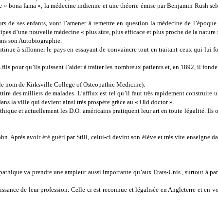
 « bona fama », la médecine indienne et une théorie émise par Benjamin Rush se
rs de ses enfants, vont l’amener à remettre en question la médecine de l’époque.
cipes d’une nouvelle médecine « plus sûre, plus efficace et plus proche de la nature 
 dans son Autobiographie.
ontinue à sillonner le pays en essayant de convaincre tout en traitant ceux qui lui f
s fils pour qu’ils puissent l’aider à traiter les nombreux patients et, en 1892, il fonde
t le nom de Kirksville College of Osteopathic Medicine).
ire des milliers de malades. L’afflux est tel qu’il faut très rapidement construire 
ns la ville qui devient ainsi très prospère grâce au « Old doctor ».
que et actuellement les D.O. américains pratiquent leur art en toute légalité. Ils 
n. Après avoir été guéri par Still, celui-ci devint son élève et très vite enseigne d
athique va prendre une ampleur aussi importante qu’aux Etats-Unis., surtout à par
sance de leur profession. Celle-ci est reconnue et légalisée en Angleterre et en v