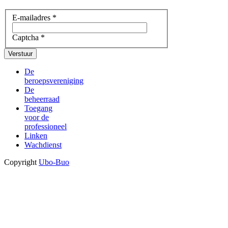
E-mailadres
*
Captcha
*
Verstuur
De
beroepsvereniging
De
beheerraad
Toegang
voor de
professioneel
Linken
Wachdienst
Copyright
Ubo-Buo